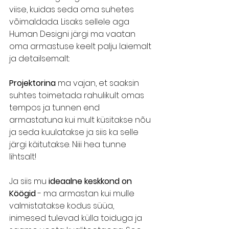
viise, kuidas seda oma suhetes 
võimaldada. Lisaks sellele aga 
Human Designi järgi ma vaatan 
oma armastuse keelt palju laiemalt 
ja detailsemalt:
Projektorina
 ma vajan, et saaksin 
suhtes toimetada rahulikult omas 
tempos ja tunnen end 
armastatuna kui mult küsitakse nõu 
ja seda kuulatakse ja siis ka selle 
järgi käitutakse. Niii hea tunne 
lihtsalt! 
Ja siis mu 
ideaalne keskkond on 
Köögid
 - ma armastan kui mulle 
valmistatakse kodus süüa, 
inimesed tulevad külla toiduga ja 