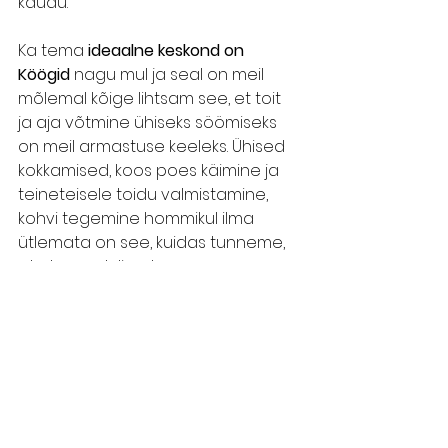
kaudu.
Ka tema 
ideaalne keskond on 
Köögid
 nagu mul ja seal on meil 
mõlemal kõige lihtsam see, et toit 
ja aja võtmine ühiseks söömiseks 
on meil armastuse keeleks. Ühised 
kokkamised, koos poes käimine ja 
teineteisele toidu valmistamine, 
kohvi tegemine hommikul ilma 
ütlemata on see, kuidas tunneme, 
et oleme olulised. 
Kaaslase 
tugevaim meel on Maitse, 
mis lisab sellele veel omakorda kihi 
juurde, et ma tean täna märgata 
ja olla kannatlik tema eriliste 
püüdluste osas toidu ideaalse 
maitsekuse saavutamiseks. Lisaks 