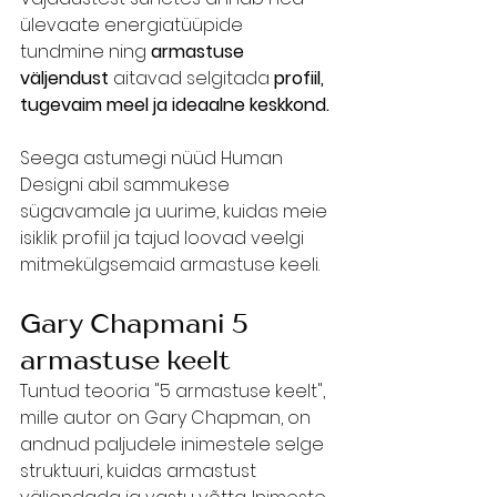
ülevaate energiatüüpide 
tundmine ning 
armastuse 
väljendust 
aitavad selgitada 
profiil, 
tugevaim meel ja ideaalne keskkond.
Seega astumegi nüüd Human 
Designi abil sammukese 
sügavamale ja uurime, kuidas meie 
isiklik profiil ja tajud loovad veelgi 
mitmekülgsemaid armastuse keeli.
Gary Chapmani 5 
armastuse keelt
Tuntud teooria "5 armastuse keelt", 
mille autor on Gary Chapman, on 
andnud paljudele inimestele selge 
struktuuri, kuidas armastust 