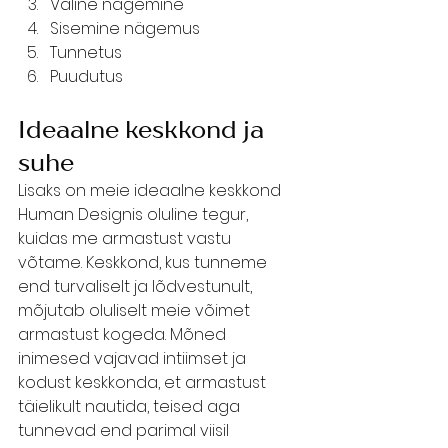
Väline nägemine
Sisemine nägemus
Tunnetus
Puudutus
Ideaalne keskkond ja 
suhe
Lisaks on meie ideaalne keskkond 
Human Designis oluline tegur, 
kuidas me armastust vastu 
võtame. Keskkond, kus tunneme 
end turvaliselt ja lõdvestunult, 
mõjutab oluliselt meie võimet 
armastust kogeda. Mõned 
inimesed vajavad intiimset ja 
kodust keskkonda, et armastust 
täielikult nautida, teised aga 
tunnevad end parimal viisil 