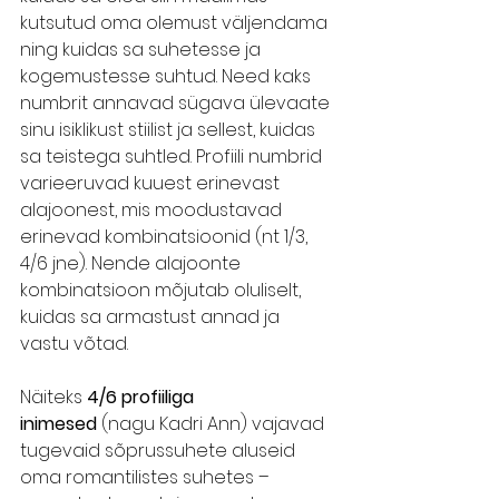
kutsutud oma olemust väljendama 
ning kuidas sa suhetesse ja 
kogemustesse suhtud. Need kaks 
numbrit annavad sügava ülevaate 
sinu isiklikust stiilist ja sellest, kuidas 
sa teistega suhtled. Profiili numbrid 
varieeruvad kuuest erinevast 
alajoonest, mis moodustavad 
erinevad kombinatsioonid (nt 1/3, 
4/6 jne). Nende alajoonte 
kombinatsioon mõjutab oluliselt, 
kuidas sa armastust annad ja 
vastu võtad.
Näiteks 
4/6 profiiliga 
inimesed
 (nagu Kadri Ann) vajavad 
tugevaid sõprussuhete aluseid 
oma romantilistes suhetes – 