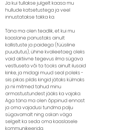
Ja kui tullakse julgelt kaasa mu 
hullude katsetustega ja veel 
innustatakse takka ka. 
Täna ma olen teadlik, et kui mu 
kaaslane panustaks ainult 
kallistuste ja paidega (füüsiline 
puudutus), ühine kvalieetaeg oleks 
vaid aktiivne tegevus ilma sügava 
vestluseta või ta tooks ainult ilusaid 
kinke, ja midagi muud seal poleks - 
siis pikas pildis kingid jätaks külmaks 
ja nii mitmed tahud minu 
armastustundest jääks ka vajaka. 
Aga täna ma olen õppinud ennast 
ja oma vajadusi tundma palju 
sügavamalt ning oskan väga 
selgelt ka seda oma kaaslasele 
kommunikeerida. 