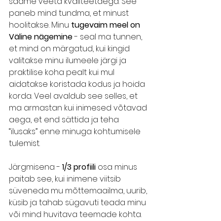
saame veeta kvaliteetaega. See 
paneb mind tundma, et minust 
hoolitakse. Minu 
tugevaim meel on 
Väline nägemine
 - seal ma tunnen, 
et mind on märgatud, kui kingid 
valitakse minu ilumeele järgi ja 
praktilise koha pealt kui mul 
aidatakse koristada kodus ja hoida 
korda. Veel avaldub see selles, et 
ma armastan kui inimesed võtavad 
aega, et end sättida ja teha 
“ilusaks” enne minuga kohtumisele 
tulemist. 
Järgmisena - 
1/3 profiili 
osa minus 
paitab see, kui inimene viitsib 
süveneda mu mõttemaailma, uurib, 
küsib ja tahab sügavuti teada minu 
või mind huvitava teemade kohta. 