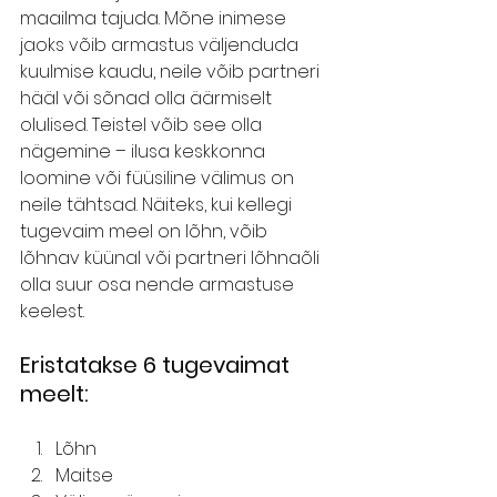
maailma tajuda. Mõne inimese 
jaoks võib armastus väljenduda 
kuulmise kaudu, neile võib partneri 
hääl või sõnad olla äärmiselt 
olulised. Teistel võib see olla 
nägemine – ilusa keskkonna 
loomine või füüsiline välimus on 
neile tähtsad. Näiteks, kui kellegi 
tugevaim meel on lõhn, võib 
lõhnav küünal või partneri lõhnaõli 
olla suur osa nende armastuse 
keelest.
Eristatakse 6 tugevaimat 
meelt:
Lõhn
Maitse