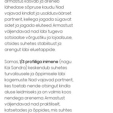
armastus kasvab ja areneb 
lähedase sõpruse kaudu. Nad 
vajavad kindlat ja usaldusväärset 
partnerit, kellega jagada sügavat 
sidet ja jagada eluteed. Armastust 
väljendavad nad läbi tugeva 
sotsiaalse võrgustiku ja lojaalsuse, 
otsides suhetes stabiilsust ja 
arengut läbi eluetappide.
Samas, 
1/3 profiiliga inimene
 (nagu 
Kai Sandra) keskendub suhetes 
turvalisusele ja õppimisele läbi 
kogemuste. Nad vajavad partnerit, 
kes toetab nende otsingut kindla 
aluse leidmiseks ja on valmis koos 
nendega arenema. Armastust 
väljendavad nad praktiliselt, 
katsetades ja õppides, mis suhtes 