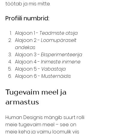
töötab ja mis mitte.
Profiili numbrid:
Alajoon 1 - 
Teadmiste otsija
Alajoon 2 - 
Loomupäraselt 
andekas
Alajoon 3 - 
Eksperimenteerija
Alajoon 4 - 
Inimeste inimene
Alajoon 5 - 
Vabastaja
Alajoon 6 - 
Musternäidis
Tugevaim meel ja 
armastus
Human Designis mängib suurt rolli 
meie tugevaim meel – see on 
meie keha ja vaimu loomulik viis 