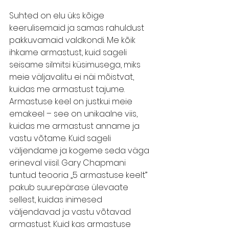
Suhted on elu üks kõige 
keerulisemaid ja samas rahuldust 
pakkuvamaid valdkondi. Me kõik 
ihkame armastust, kuid sageli 
seisame silmitsi küsimusega, miks 
meie väljavalitu ei näi mõistvat, 
kuidas me armastust tajume. 
Armastuse keel on justkui meie 
emakeel – see on unikaalne viis, 
kuidas me armastust anname ja 
vastu võtame. Kuid sageli 
väljendame ja kogeme seda väga 
erineval viisil. Gary Chapmani 
tuntud teooria „5 armastuse keelt” 
pakub suurepärase ülevaate 
sellest, kuidas inimesed 
väljendavad ja vastu võtavad 
armastust. Kuid kas armastuse 