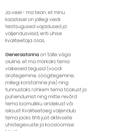
Ja veel - ma tean, et minu 
kaaslasel on jällegi veidi 
teistsugused vajadused ja 
väljendusviisid, eriti ühise 
kvaliteetaja osas.
Generaatorina
 on talle väga 
oluline, et ma märkaks tema 
väikeseid tegusid (voodi 
ärategemine, söögitegemine, 
millegi koristamine jne) ning 
tunnustaks rohkem tema töökust ja 
pühendumist ning mitte niivõrd 
tema loomulikku andekust või 
isiksust. Kvaliteetaeg väljendub 
tema jaoks tihti just aktiivsete 
ühistegevuste ja koosloomise 