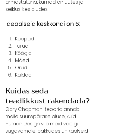
armastatuna, kui nad on uutes ja 
seikluslikes oludes.
Ideaalseid keskkondi on 6:
Koopad
Turud
Köögid
Mäed
Orud
Kaldad
Kuidas seda 
teadlikkust rakendada?
Gary Chapmani teooria annab 
meile suurepärase aluse, kuid 
Human Design viib meid veelgi 
sügavamale, pakkudes unikaalseid 