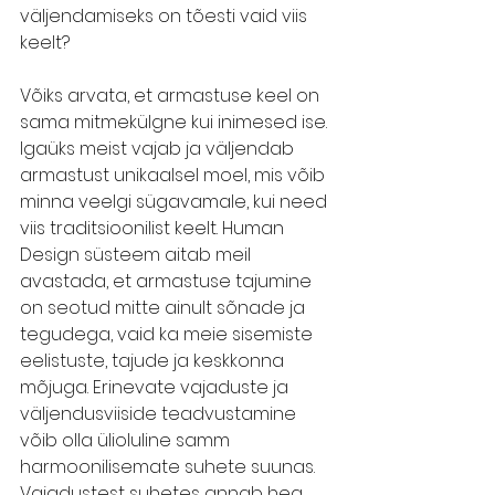
väljendamiseks on tõesti vaid viis 
keelt? 
Võiks arvata, et armastuse keel on 
sama mitmekülgne kui inimesed ise. 
Igaüks meist vajab ja väljendab 
armastust unikaalsel moel, mis võib 
minna veelgi sügavamale, kui need 
viis traditsioonilist keelt. Human 
Design süsteem aitab meil 
avastada, et armastuse tajumine 
on seotud mitte ainult sõnade ja 
tegudega, vaid ka meie sisemiste 
eelistuste, tajude ja keskkonna 
mõjuga. Erinevate vajaduste ja 
väljendusviiside teadvustamine 
võib olla ülioluline samm 
harmoonilisemate suhete suunas. 
Vajadustest suhetes annab hea 