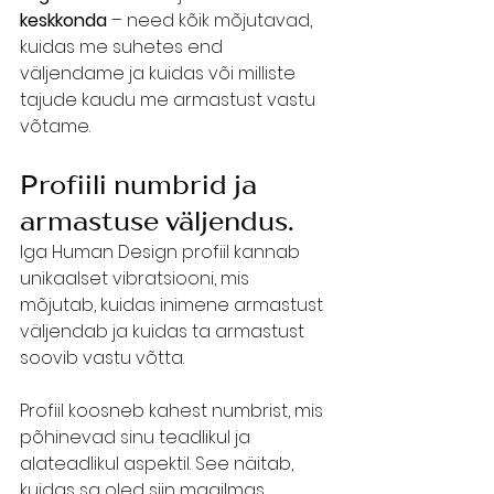
keskkonda
 – need kõik mõjutavad, 
kuidas me suhetes end 
väljendame ja kuidas või milliste 
tajude kaudu me armastust vastu 
võtame. 
Profiili numbrid ja 
armastuse väljendus. 
Iga Human Design profiil kannab 
unikaalset vibratsiooni, mis 
mõjutab, kuidas inimene armastust 
väljendab ja kuidas ta armastust 
soovib vastu võtta. 
Profiil koosneb kahest numbrist, mis 
põhinevad sinu teadlikul ja 
alateadlikul aspektil. See näitab, 
kuidas sa oled siin maailmas 