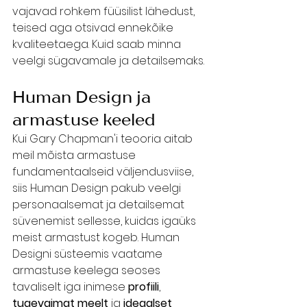
vajavad rohkem füüsilist lähedust, 
teised aga otsivad ennekõike 
kvaliteetaega. Kuid saab minna 
veelgi sügavamale ja detailsemaks.
Human Design ja 
armastuse keeled
Kui Gary Chapman'i teooria aitab 
meil mõista armastuse 
fundamentaalseid väljendusviise, 
siis Human Design pakub veelgi 
personaalsemat ja detailsemat 
süvenemist sellesse, kuidas igaüks 
meist armastust kogeb. Human 
Designi süsteemis vaatame 
armastuse keelega seoses 
tavaliselt iga inimese 
profiili
, 
tugevaimat meelt
 ja 
ideaalset 