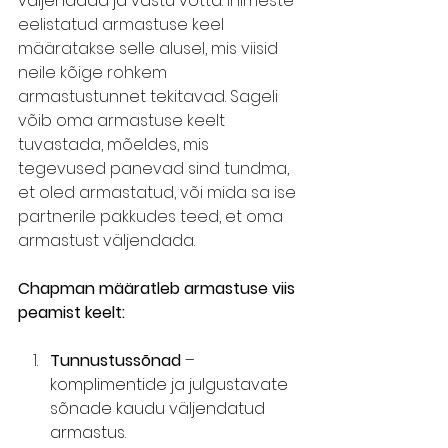
väljendada ja vastu võtta. 
Inimeste 
eelistatud armastuse keel 
määratakse selle alusel, mis viisid 
neile kõige rohkem 
armastustunnet tekitavad. Sageli 
võib oma armastuse keelt 
tuvastada, mõeldes, mis 
tegevused panevad sind tundma, 
et oled armastatud, või mida sa ise 
partnerile pakkudes teed, et oma 
armastust väljendada.
Chapman määratleb armastuse viis 
peamist keelt:
Tunnustussõnad
 – 
komplimentide ja julgustavate 
sõnade kaudu väljendatud 
armastus.