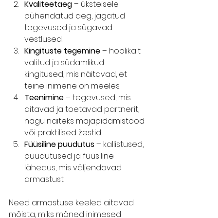
Kvaliteetaeg
 – üksteisele 
pühendatud aeg, jagatud 
tegevused ja sügavad 
vestlused.
Kingituste tegemine
 – hoolikalt 
valitud ja südamlikud 
kingitused, mis näitavad, et 
teine inimene on meeles.
Teenimine 
– tegevused, mis 
aitavad ja toetavad partnerit, 
nagu näiteks majapidamistööd 
või praktilised žestid.
Füüsiline puudutus
 – kallistused, 
puudutused ja füüsiline 
lähedus, mis väljendavad 
armastust.
Need armastuse keeled aitavad 
mõista, miks mõned inimesed 