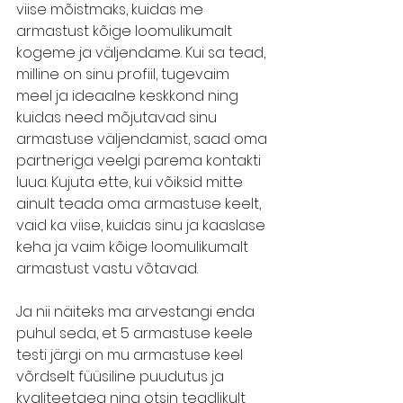
viise mõistmaks, kuidas me 
armastust kõige loomulikumalt 
kogeme ja väljendame. Kui sa tead, 
milline on sinu profiil, tugevaim 
meel ja ideaalne keskkond ning 
kuidas need mõjutavad sinu 
armastuse väljendamist, saad oma 
partneriga veelgi parema kontakti 
luua. Kujuta ette, kui võiksid mitte 
ainult teada oma armastuse keelt, 
vaid ka viise, kuidas sinu ja kaaslase 
keha ja vaim kõige loomulikumalt 
armastust vastu võtavad.
Ja nii näiteks ma arvestangi enda 
puhul seda, et 5 armastuse keele 
testi järgi on mu armastuse keel 
võrdselt füüsiline puudutus ja 
kvaliteetaeg ning otsin teadlikult 