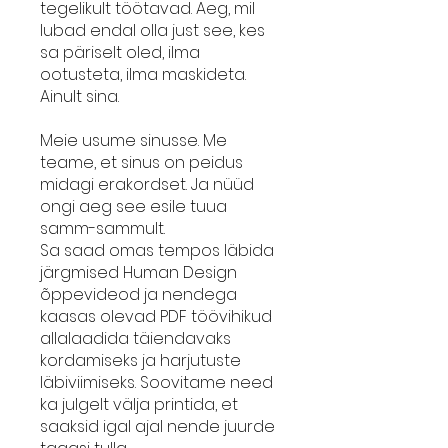
tegelikult töötavad. Aeg, mil
lubad endal olla just see, kes
sa päriselt oled, ilma
ootusteta, ilma maskideta.
Ainult sina.
Meie usume sinusse. Me
teame, et sinus on peidus
midagi erakordset. Ja nüüd
ongi aeg see esile tuua
samm-sammult.
Sa saad omas tempos läbida
järgmised Human Design
õppevideod ja nendega
kaasas olevad PDF töövihikud
allalaadida täiendavaks
kordamiseks ja harjutuste
läbiviimiseks. Soovitame need
ka julgelt välja printida, et
saaksid igal ajal nende juurde