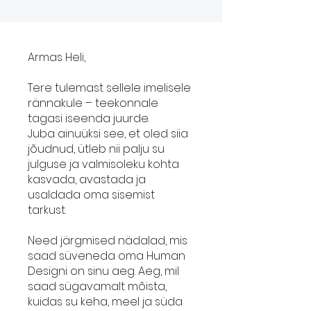
Armas Heli,
Tere tulemast sellele imelisele
rännakule – teekonnale
tagasi iseenda juurde.
Juba ainuüksi see, et oled siia
jõudnud, ütleb nii palju su
julguse ja valmisoleku kohta
kasvada, avastada ja
usaldada oma sisemist
tarkust.
Need järgmised nädalad, mis
saad süveneda oma Human
Designi on sinu aeg. Aeg, mil
saad sügavamalt mõista,
kuidas su keha, meel ja süda