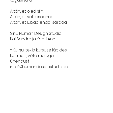
tagasi tulla.
Aitäh, et oled siin.
Aitäh, et valid iseennast.
Aitäh, et lubad endal särada.
Sinu Human Design Studio
Kai Sandra ja Kadri Ann
* Kui sul tekib kursuse läbides
küsimusi, võta meiega
ühendust
info@humandesignstudio.ee
Sooviavaldus osalemiseks
Hind